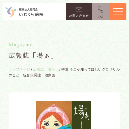
お問い合わせ
Magazine
広報誌「場ぁ」
トップページ
/
広報誌「場ぁ」
/
特集 今こそ知ってほしいクロザリル
のこと 統合失調症 治療薬