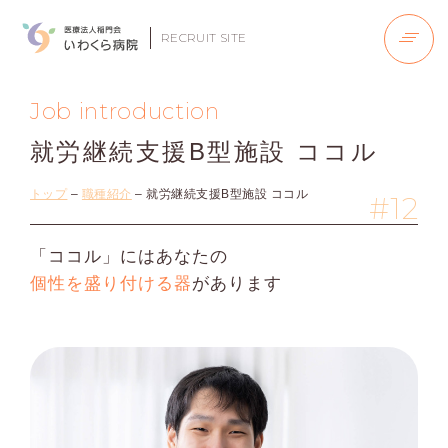
RECRUIT SITE
Job introduction
就労継続支援B型施設 ココル
トップ
–
職種紹介
–
就労継続支援B型施設 ココル
#12
「ココル」にはあなたの
個性を盛り付ける器
があります